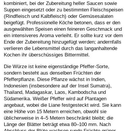
kombiniert, bei der Zubereitung heller Saucen sowie
Suppen eingesetzt oder zu bestimmten Fleischspeisen
(Rindfleisch und Kalbfleisch) oder Gemüsesalaten
beigefügt. Professionelle Köche betonen, dass er den
ausgewählten Speisen einen feineren Geschmack und
ein intensiveres Aroma verleiht. Er sollte kurz vor dem
Ende der Zubereitung hinzugefügt werden; andernfalls
verlieren die Lebensmittel durch das langanhaltende
Kochen ihr überschüssiges Bittermittel.
Die Würze ist keine eigenständige Pfeffer-Sorte,
sondern besteht aus denselben Früchten der
Pfefferpflanze. Diese Pflanze wächst in Indien,
Indonesien (insbesondere auf der Insel Sumatra),
Thailand, Madagaskar, Laos, Kambodscha und
Südamerika. Weißer Pfeffer wird auf Plantagen
angebaut, wobei die Liane festgesteckt wird. Sie kann
eine Höhe von 15 Metern erreichen, obwohl sie
üblicherweise in 4–5 Metern beschränkt bleibt; die
Länge der Blätter beträgt etwa 80–100 mm. Nach
Abschluss der Blüte wachsen runde Früchte grüner