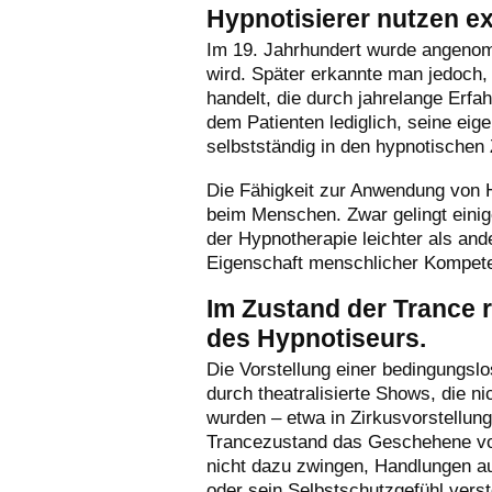
Hypnotisierer nutzen ex
Im 19. Jahrhundert wurde angenom
wird. Später erkannte man jedoch,
handelt, die durch jahrelange Erfah
dem Patienten lediglich, seine eig
selbstständig in den hypnotischen
Die Fähigkeit zur Anwendung von
beim Menschen. Zwar gelingt einig
der Hypnotherapie leichter als and
Eigenschaft menschlicher Kompeten
Im Zustand der Trance 
des Hypnotiseurs.
Die Vorstellung einer bedingungs
durch theatralisierte Shows, die n
wurden – etwa in Zirkusvorstellun
Trancezustand das Geschehene vol
nicht dazu zwingen, Handlungen au
oder sein Selbstschutzgefühl vers