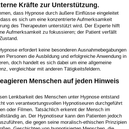
terne Kräfte zur Unterstützung.
men, dass Hypnose durch äußere Einflüsse eingeleitet
 dass es sich um eine konzentrierte Aufmerksamkeit
rung des Therapeuten unterstützt wird. Der Experte hilft
ene Aufmerksamkeit zu fokussieren; der Patient verfällt
 Zustand.
 Hypnose erfordert keine besonderen Ausnahmebegabungen
en Personen die Ausbildung und erfolgreiche Anwendung in
eren, doch handelt es sich dabei um eine allgemeine
z, vergleichbar mit anderen Tätigkeitsfeldern.
reagieren Menschen auf jeden Hinweis
losen Lenkbarkeit des Menschen unter Hypnose entstand
icht von verantwortungsvollen Hypnotiseuren durchgeführt
gen oder Filmen. Tatsächlich erkennt der Mensch im
lständig an. Der Hypnotiseur kann den Patienten jedoch
szuführen, die gegen seine moralisch-ethischen Prinzipien
toßen. Geschichten von hypnotisierten Menschen, die