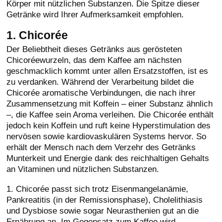
Körper mit nützlichen Substanzen. Die Spitze dieser
Getränke wird Ihrer Aufmerksamkeit empfohlen.
1. Chicorée
Der Beliebtheit dieses Getränks aus gerösteten
Chicoréewurzeln, das dem Kaffee am nächsten
geschmacklich kommt unter allen Ersatzstoffen, ist es
zu verdanken. Während der Verarbeitung bildet die
Chicorée aromatische Verbindungen, die nach ihrer
Zusammensetzung mit Koffein – einer Substanz ähnlich
–, die Kaffee sein Aroma verleihen. Die Chicorée enthält
jedoch kein Koffein und ruft keine Hyperstimulation des
nervösen sowie kardiovaskulären Systems hervor. So
erhält der Mensch nach dem Verzehr des Getränks
Munterkeit und Energie dank des reichhaltigen Gehalts
an Vitaminen und nützlichen Substanzen.
1. Chicorée passt sich trotz Eisenmangelanämie,
Pankreatitis (in der Remissionsphase), Cholelithiasis
und Dysbiose sowie sogar Neurasthenien gut an die
Ernährung an. Im Gegensatz zum Kaffee wird